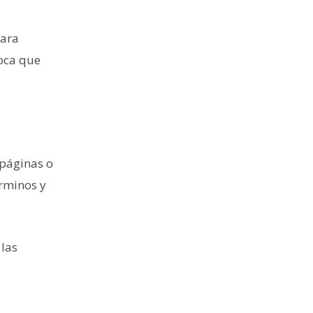
para
oca que
 páginas o
érminos y
 las