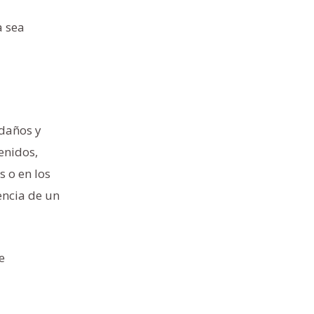
a sea
 daños y
enidos,
s o en los
encia de un
e