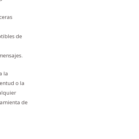
ceras
ptibles de
 mensajes.
a la
entud o la
alquier
ramienta de