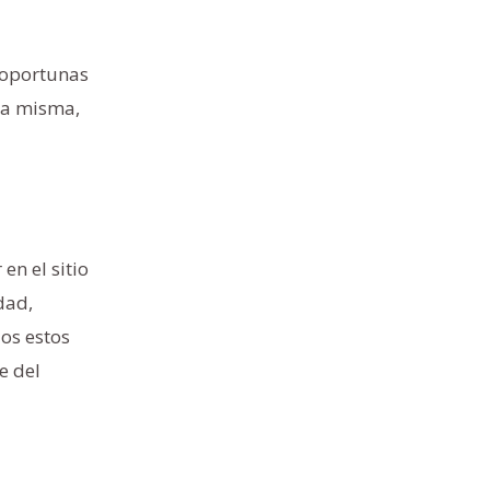
e oportunas
 la misma,
en el sitio
dad,
dos estos
e del