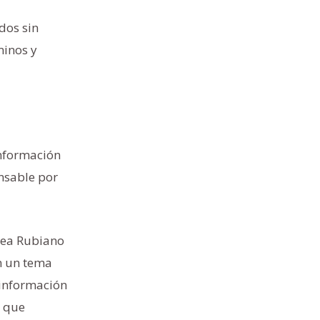
dos sin
minos y
información
onsable por
rea Rubiano
en un tema
 información
e que