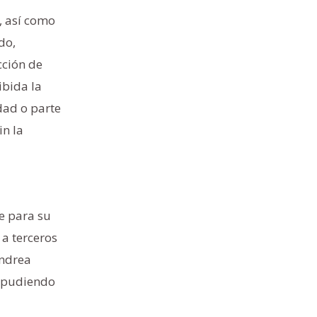
, así como
do,
cción de
bida la
dad o parte
in la
te para su
a terceros
Andrea
o pudiendo