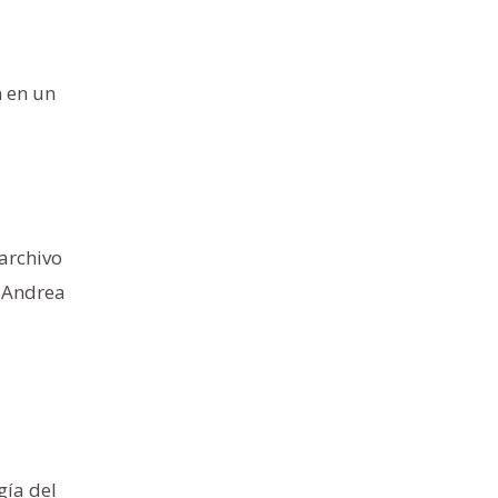
 en un
 archivo
a Andrea
gía del