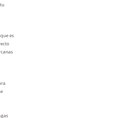
 tu
 que es
yecto
ercanas
ara
se
agas