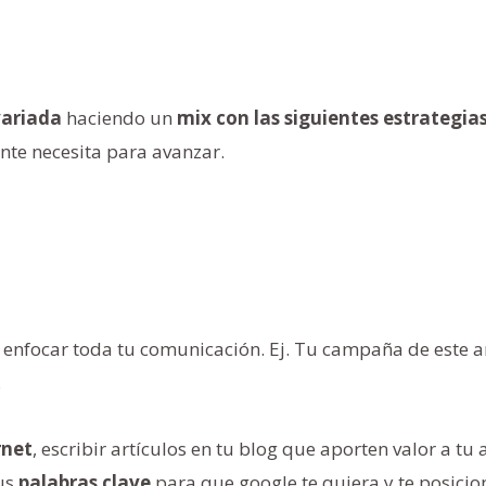
ariada
haciendo un
mix con las siguientes estrategia
nte necesita para avanzar.
 enfocar toda tu comunicación. Ej. Tu campaña de este año
.
rnet
, escribir artículos en tu blog que aporten valor a t
tus
palabras clave
para que google te quiera y te posicio