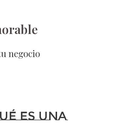
orable
tu negocio
ué es una