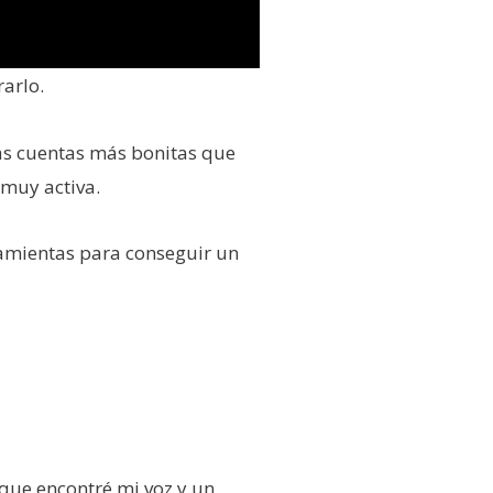
rarlo.
 las cuentas más bonitas que
 muy activa.
ramientas para conseguir un
que encontré mi voz y un