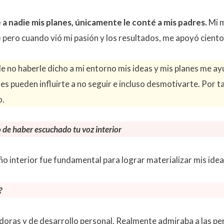
je a nadie mis planes, únicamente le conté a mis padres.
Mi m
) pero cuando vió mi pasión y los resultados, me apoyó ciento
e no haberle dicho a mi entorno mis ideas y mis planes me ay
es pueden influirte a no seguir e incluso desmotivarte. Por ta
o.
o de haber escuchado tu voz interior
niño interior fue fundamental para lograr materializar mis ide
?
adoras y de desarrollo personal. Realmente admiraba a las pe