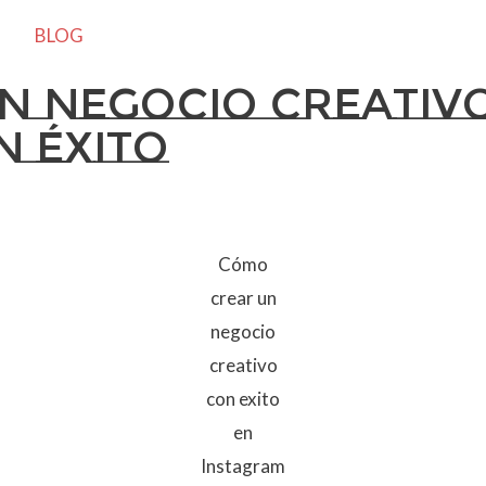
BLOG
n negocio creativ
n éxito
Cómo
crear un
negocio
creativo
con exito
en
Instagram