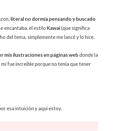
azon,
literal no dormía pensando y buscado
e encantaba, el estilo
Kawai
(que significa
ho del tema, simplemente me lancé y lo hice.
r mis ilustraciones en páginas web
donde la
 mí fue increíble porque no tenía que tener
por esa intuición y aquí estoy.