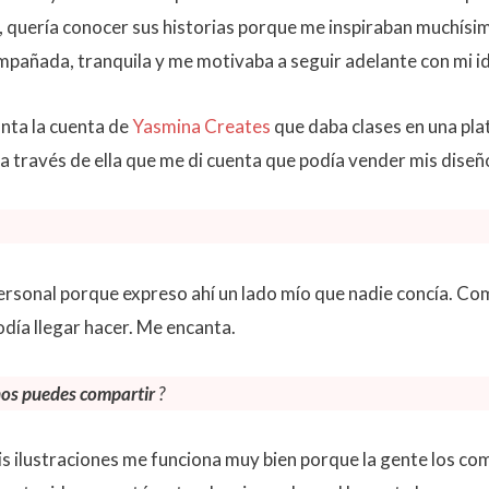
, quería conocer sus historias porque me inspiraban muchísim
ompañada, tranquila y me motivaba a seguir adelante con mi i
nta la cuenta de
Yasmina Creates
que daba clases en una pl
a través de ella que me di cuenta que podía vender mis diseño
personal porque expreso ahí un lado mío que nadie concía. C
odía llegar hacer. Me encanta.
 nos puedes compartir
?
is ilustraciones me funciona muy bien porque la gente los c